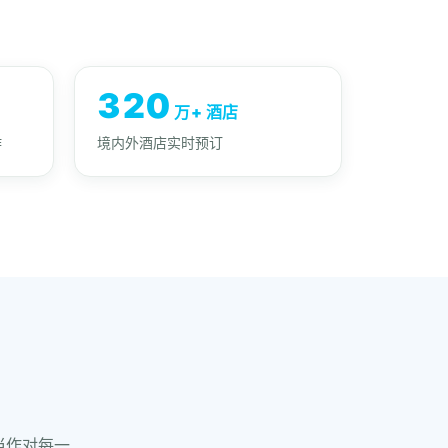
320
万+ 酒店
作
境内外酒店实时预订
当作对每一