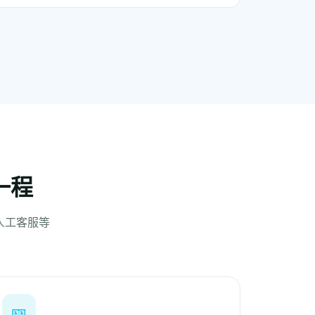
一程
人工客服等
🎫