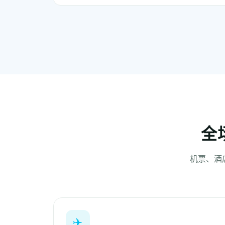
全
机票、酒
✈️